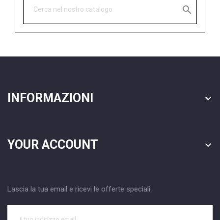

INFORMAZIONI

YOUR ACCOUNT

Lascia la tua email e ricevi le offerte speciali