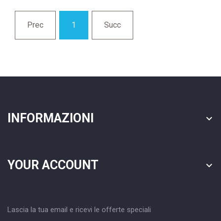
Prec
1
Succ
INFORMAZIONI

YOUR ACCOUNT

Lascia la tua email e ricevi le offerte speciali