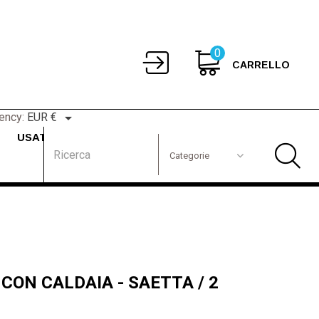
0
CARRELLO

ency:
EUR €
USATO
CON CALDAIA - SAETTA / 2