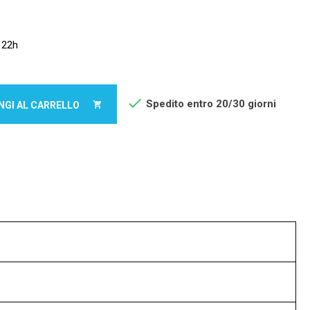
122h

Spedito entro 20/30 giorni
NGI AL CARRELLO
