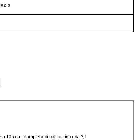
gozio
I
85 a 105 cm, completo di caldaia inox da 2,1