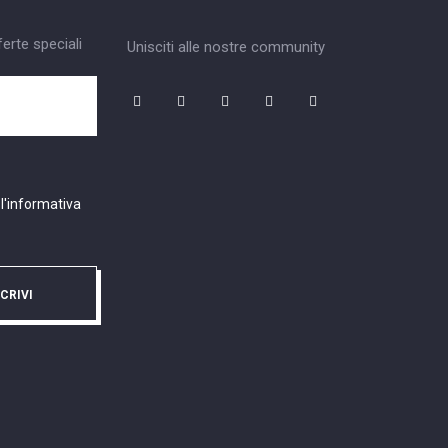
ferte speciali
Unisciti alle nostre community
 l'informativa