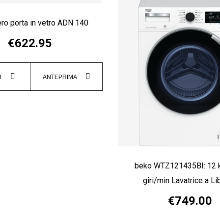
ero porta in vetro ADN 140
€622.95
I
ANTEPRIMA
beko WTZ121435BI: 12 
giri/min Lavatrice a Lib
€749.00