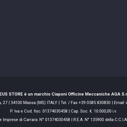
EUS STORE è un marchio Ciaponi Officine Meccaniche AGA S.r.
ia, 27 | 54100 Massa (MS) ITALY | Tel. / Fax +39 0585 830830 | Email
P. Iva e Cod. fisc. 01374030458 | Cap. Soc. €. 10.000,00 i.v.
e Imprese di Carrara: N° 01374030458 | R.E.A. N° 135900 della C.C.I.A