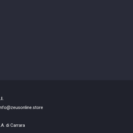
l.
: info@zeusonline.store
.A. di Carrara