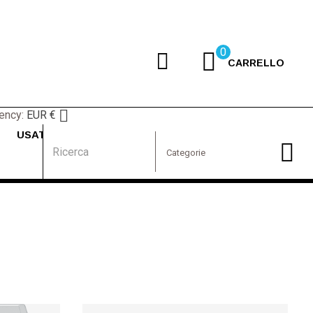
0
CARRELLO

ency:
EUR €
USATO