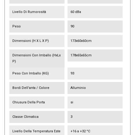
Livello Di Rumorosità
60 dBa
Peso
90
Dimensioni (H X L X P)
173x60x60cm
Dimensioni Con Imballo (HxLx
178x65x65cm
P)
Peso Con Imballo (KG)
93
Bordi Dell'anta / Colore
Alluminio
Chiusura Della Porta
si
Classe Climatica
3
Livello Della Temperatura Este
+16 a +32 °C