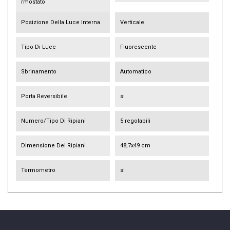
Rmostato
Posizione Della Luce Interna
Verticale
Tipo Di Luce
Fluorescente
Sbrinamento
Automatico
Porta Reversibile
si
Numero/tipo Di Ripiani
5 regolabili
Dimensione Dei Ripiani
48,7x49 cm
Termometro
si